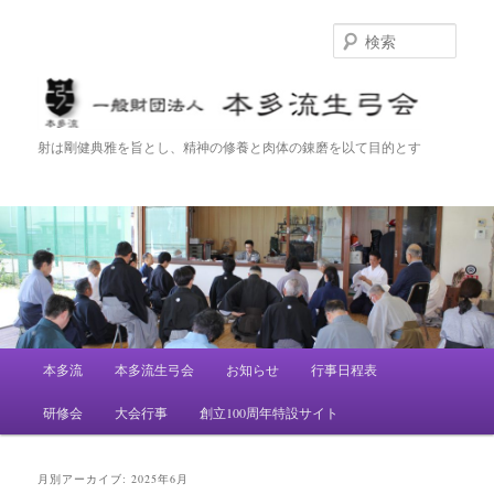
検
索
一般財団法人 本多流生弓会
射は剛健典雅を旨とし、精神の修養と肉体の錬磨を以て目的とす
メ
本多流
本多流生弓会
お知らせ
行事日程表
メ
サ
イ
ン
研修会
大会行事
創立100周年特設サイト
イ
ブ
メ
ニ
ン
コ
ュ
月別アーカイブ:
2025年6月