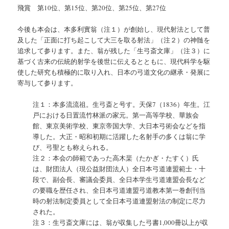
飛賞 第10位、第15位、第20位、第25位、第27位
今後も本会は、本多利實翁（注１）が創始し、現代射法として普
及した「正面に打ち起こして大三を取る射法」（注２）の神髄を
追求して参ります。また、翁が残した「生弓斎文庫」（注３）に
基づく古来の伝統的射学を後世に伝えるとともに、現代科学を駆
使した研究も積極的に取り入れ、日本の弓道文化の継承・発展に
寄与して参ります。
注１：本多流流祖。生弓斎と号す。天保7（1836）年生。江
戸における日置流竹林派の家元。第一高等学校、華族会
館、東京美術学校、東京帝国大学、大日本弓術会などを指
導した。大正・昭和初期に活躍した名射手の多くは翁に学
び、弓聖とも称えられる。
注２：本会の師範であった高木棐（たかぎ・たすく）氏
は、財団法人（現公益財団法人）全日本弓道連盟範士・十
段で、副会長、審議会委員、全日本学生弓道連盟会長など
の要職を歴任され、全日本弓道連盟弓道教本第一巻創刊当
時の射法制定委員として全日本弓道連盟射法の制定に尽力
された。
注３：生弓斎文庫には、翁が収集した弓書1,000冊以上が収