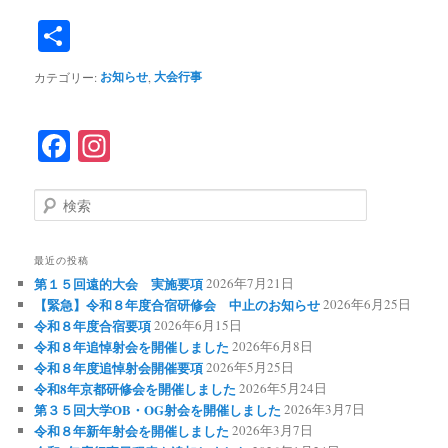
共
有
お知らせ
大会行事
カテゴリー:
,
F
In
ac
st
eb
ag
検
索
oo
ra
k
m
最近の投稿
第１５回遠的大会 実施要項
2026年7月21日
【緊急】令和８年度合宿研修会 中止のお知らせ
2026年6月25日
令和８年度合宿要項
2026年6月15日
令和８年追悼射会を開催しました
2026年6月8日
令和８年度追悼射会開催要項
2026年5月25日
令和8年京都研修会を開催しました
2026年5月24日
第３５回大学OB・OG射会を開催しました
2026年3月7日
令和８年新年射会を開催しました
2026年3月7日