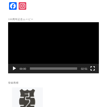
F
In
ac
st
eb
ag
100周年記念ムービー
動
oo
ra
画
k
m
プ
レ
ー
ヤ
ー
00:00
02:51
登録商標