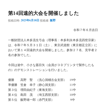
ー
コ
ン
第14回遠的大会を開催しました
ン
テ
2025年6月18日
飯野
投稿日時:
投稿者:
テ
ン
令和７年６月吉日
ン
ツ
一般財団法人本多流生弓会（理事長：本多利永本多流四世宗家）
は、令和７年５月３１日（土）、東京武道館（東京都足立区）に
ツ
へ
おいて第１４回遠的大会を開催しました。参加２７名、見学者２
名の参加でした。
へ
移
今回は途中、小さな蟇目矢（会員が３Ｄプリンタで製作したも
移
動
の）のデモンストレーションを行いました。
動
優勝 高野 聖 （洗心洞稽古会支部） 19中
準優勝 笠倉 幸子（静心洞支部） 11中
第３位 増田由紀子（東海支部） 11中
第４位 島田 茂 （埼玉西部支部） 10中
第５位 飯野雄一郎（赤門支部） 9中