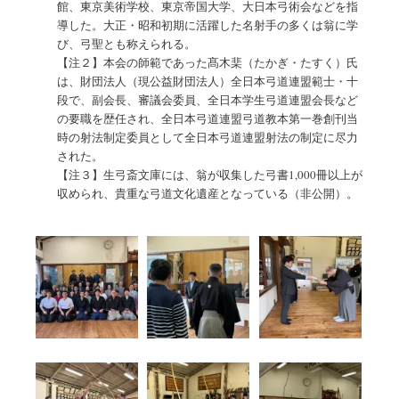
館、東京美術学校、東京帝国大学、大日本弓術会などを指
導した。大正・昭和初期に活躍した名射手の多くは翁に学
び、弓聖とも称えられる。
【注２】本会の師範であった髙木棐（たかぎ・たすく）氏
は、財団法人（現公益財団法人）全日本弓道連盟範士・十
段で、副会長、審議会委員、全日本学生弓道連盟会長など
の要職を歴任され、全日本弓道連盟弓道教本第一巻創刊当
時の射法制定委員として全日本弓道連盟射法の制定に尽力
された。
【注３】生弓斎文庫には、翁が収集した弓書1,000冊以上が
収められ、貴重な弓道文化遺産となっている（非公開）。