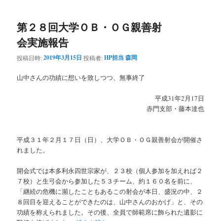
ー
コ
ン
第２８回大学ＯＢ・ＯＧ親善射
ン
テ
会実施報告
テ
ン
2019年3月15日
HP担当 森岡
投稿日時:
投稿者:
ン
ツ
山中さんの功績に想いを致しつつ、無事終了
ツ
へ
平成31年2月17日
赤門支部・藤本達也
へ
移
移
動
平成３１年２月１７日（日）、大学ＯＢ・ＯＧ親善射会が開催さ
れました。
動
開会式では本多利永四世宗家が、２３校（個人参加を加えれば２
７校）と生弓会から参加した５３チーム、約１６０名を前に、
「継続の危機に瀕したこともあるこの射会が本日、盛況の中、２
８回目を迎えることができたのは、山中さんのおかげ」と、その
功績を称えられました。その後、全員で師範席に飾られた遺影に