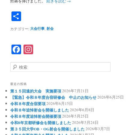
黙祷を捧げました。
続きを読む
→
共
有
大会行事
射会
カテゴリー:
,
F
In
ac
st
eb
ag
検
索
oo
ra
k
m
最近の投稿
第１５回遠的大会 実施要項
2026年7月21日
【緊急】令和８年度合宿研修会 中止のお知らせ
2026年6月25日
令和８年度合宿要項
2026年6月15日
令和８年追悼射会を開催しました
2026年6月8日
令和８年度追悼射会開催要項
2026年5月25日
令和8年京都研修会を開催しました
2026年5月24日
第３５回大学OB・OG射会を開催しました
2026年3月7日
2026年3月7日