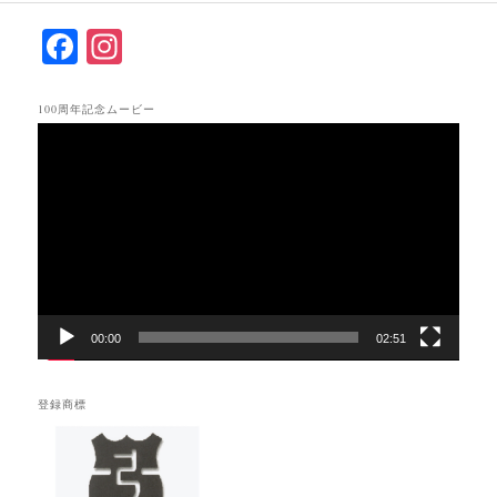
F
In
ac
st
eb
ag
100周年記念ムービー
動
oo
ra
画
k
m
プ
レ
ー
ヤ
ー
00:00
02:51
登録商標