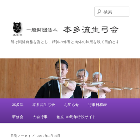
検
索
一般財団法人 本多流生弓会
射は剛健典雅を旨とし、精神の修養と肉体の錬磨を以て目的とす
メ
本多流
本多流生弓会
お知らせ
行事日程表
メ
サ
イ
ン
研修会
大会行事
創立100周年特設サイト
イ
ブ
メ
ニ
ン
コ
ュ
日別アーカイブ:
2019年3月15日