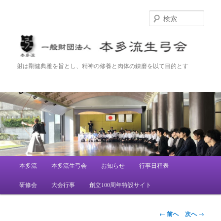
検
索
一般財団法人 本多流生弓会
射は剛健典雅を旨とし、精神の修養と肉体の錬磨を以て目的とす
メ
本多流
本多流生弓会
お知らせ
行事日程表
メ
イ
ン
研修会
大会行事
創立100周年特設サイト
イ
メ
ニ
ン
ュ
画
← 前へ
次へ →