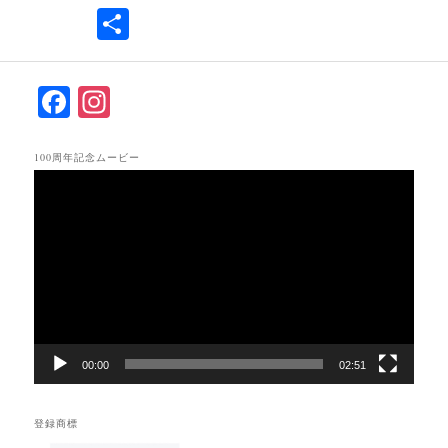
共
有
F
In
ac
st
eb
ag
100周年記念ムービー
動
oo
ra
画
k
m
プ
レ
ー
ヤ
ー
00:00
02:51
登録商標