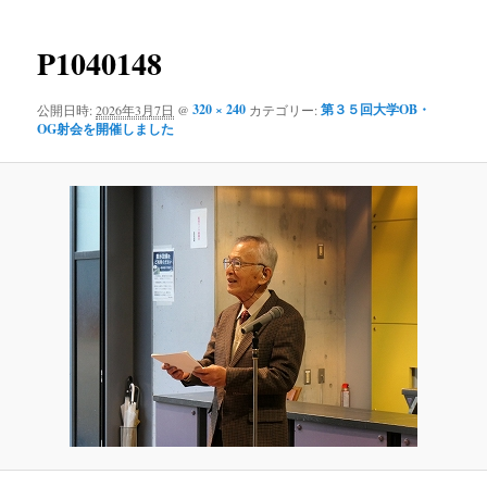
ー
像
コ
ナ
ビ
P1040148
ン
ゲ
ー
320 × 240
第３５回大学OB・
公開日時:
2026年3月7日
@
カテゴリー:
テ
シ
OG射会を開催しました
ョ
ン
ン
ツ
へ
移
動