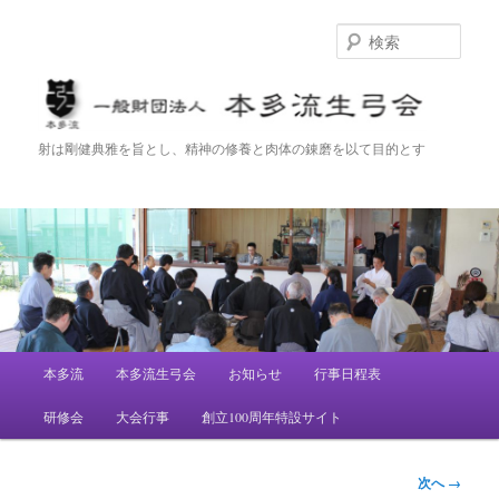
検
索
一般財団法人 本多流生弓会
射は剛健典雅を旨とし、精神の修養と肉体の錬磨を以て目的とす
メ
本多流
本多流生弓会
お知らせ
行事日程表
メ
イ
ン
研修会
大会行事
創立100周年特設サイト
イ
メ
ニ
ン
ュ
画
次へ →