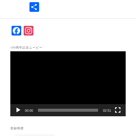
共
有
F
In
ac
st
eb
ag
100周年記念ムービー
動
oo
ra
画
k
m
プ
レ
ー
ヤ
ー
00:00
02:51
登録商標