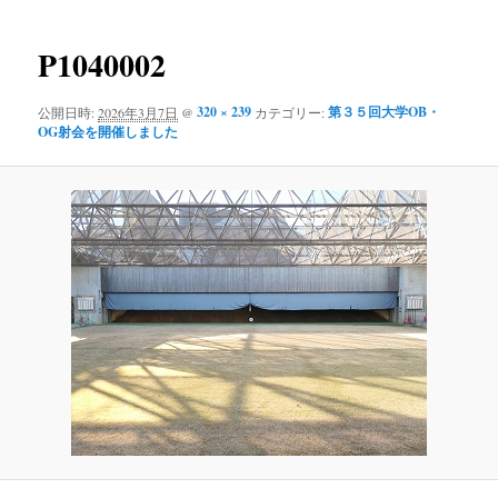
ー
像
コ
ナ
ビ
P1040002
ン
ゲ
ー
320 × 239
第３５回大学OB・
公開日時:
2026年3月7日
@
カテゴリー:
テ
シ
OG射会を開催しました
ョ
ン
ン
ツ
へ
移
動