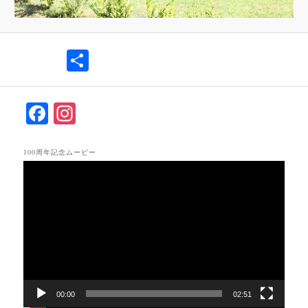
共
有
F
In
ac
st
eb
ag
100周年記念ムービー
動
oo
ra
画
k
m
プ
レ
ー
ヤ
ー
00:00
02:51