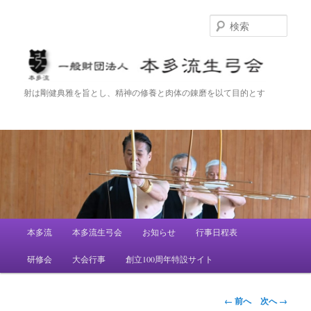
検
索
一般財団法人 本多流生弓会
射は剛健典雅を旨とし、精神の修養と肉体の錬磨を以て目的とす
メ
本多流
本多流生弓会
お知らせ
行事日程表
メ
イ
ン
研修会
大会行事
創立100周年特設サイト
イ
メ
ニ
ン
ュ
画
← 前へ
次へ →