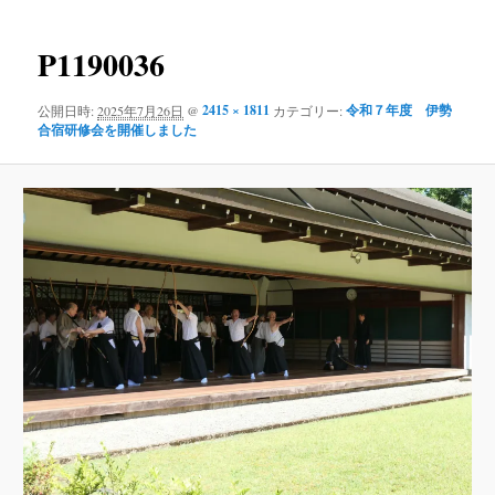
ー
像
コ
ナ
ビ
P1190036
ン
ゲ
ー
2415 × 1811
令和７年度 伊勢
公開日時:
2025年7月26日
@
カテゴリー:
テ
シ
合宿研修会を開催しました
ョ
ン
ン
ツ
へ
移
動