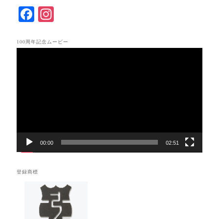
F
In
ac
st
eb
ag
100周年記念ムービー
動
oo
ra
画
k
m
プ
レ
ー
ヤ
ー
00:00
02:51
登録商標