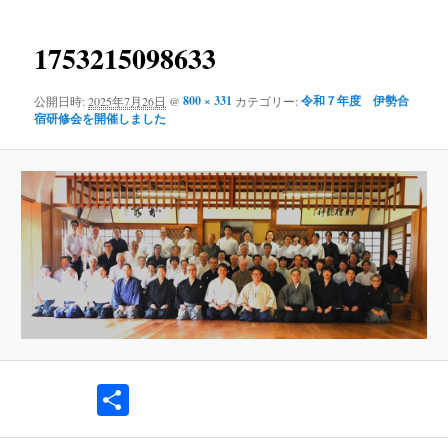
ー
像
コ
ナ
ビ
1753215098633
ン
ゲ
ー
800 × 331
令和７年度 伊勢合
公開日時:
2025年7月26日
@
カテゴリー:
テ
シ
宿研修会を開催しました
ョ
ン
ン
ツ
へ
移
動
共
有