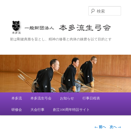
検
索
一般財団法人 本多流生弓会
射は剛健典雅を旨とし、精神の修養と肉体の錬磨を以て目的とす
メ
本多流
本多流生弓会
お知らせ
行事日程表
メ
イ
ン
研修会
大会行事
創立100周年特設サイト
イ
メ
ニ
ン
ュ
画
← 前へ
次へ →