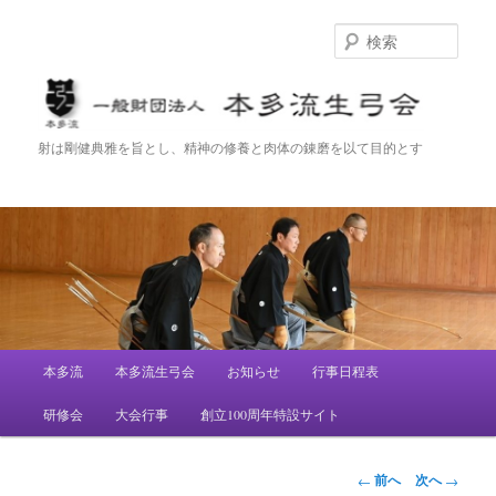
検
索
一般財団法人 本多流生弓会
射は剛健典雅を旨とし、精神の修養と肉体の錬磨を以て目的とす
メ
本多流
本多流生弓会
お知らせ
行事日程表
メ
イ
ン
研修会
大会行事
創立100周年特設サイト
イ
メ
ニ
ン
ュ
投
前へ
次へ
←
→