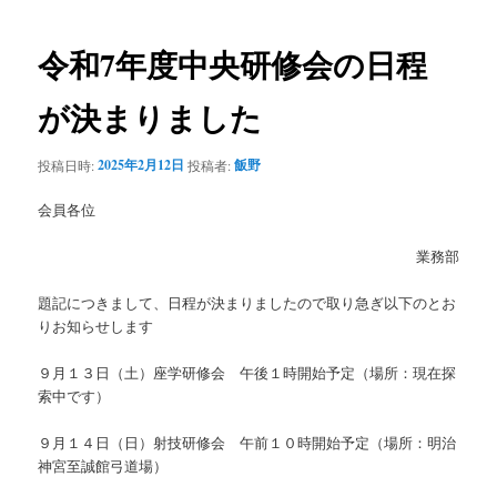
ー
稿
コ
ナ
ビ
令和7年度中央研修会の日程
ン
ゲ
ー
が決まりました
テ
シ
ョ
ン
2025年2月12日
飯野
投稿日時:
投稿者:
ン
会員各位
ツ
業務部
へ
題記につきまして、日程が決まりましたので取り急ぎ以下のとお
移
りお知らせします
動
９月１３日（土）座学研修会 午後１時開始予定（場所：現在探
索中です）
９月１４日（日）射技研修会 午前１０時開始予定（場所：明治
神宮至誠館弓道場）