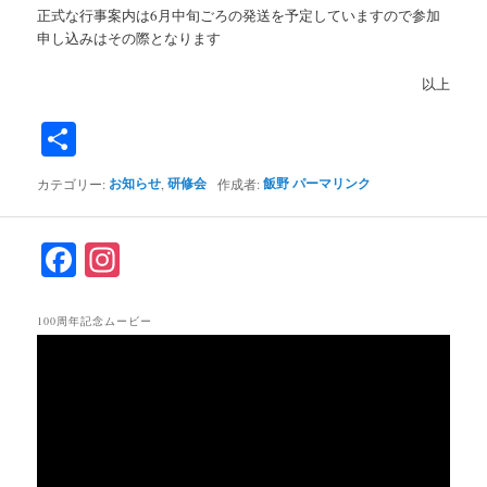
正式な行事案内は6月中旬ごろの発送を予定していますので参加
申し込みはその際となります
以上
共
有
お知らせ
研修会
飯野
パーマリンク
カテゴリー:
,
作成者:
F
In
ac
st
eb
ag
100周年記念ムービー
動
oo
ra
画
k
m
プ
レ
ー
ヤ
ー